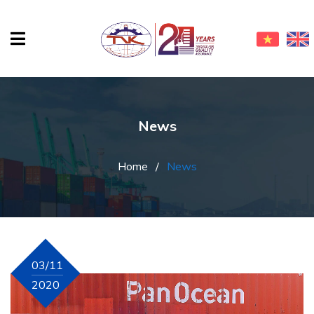
News
Home
/
News
03/11
2020